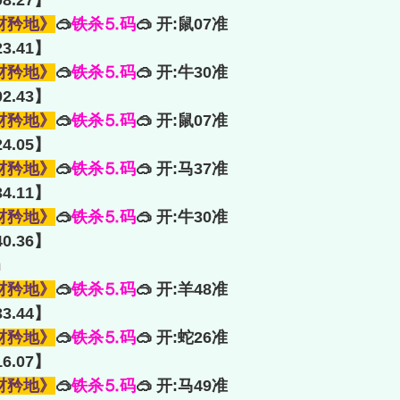
08.27】
材矜地》
🥽
铁杀⒌码
🥽 开:鼠07准
23.41】
材矜地》
🥽
铁杀⒌码
🥽 开:牛30准
02.43】
材矜地》
🥽
铁杀⒌码
🥽 开:鼠07准
24.05】
材矜地》
🥽
铁杀⒌码
🥽 开:马37准
34.11】
材矜地》
🥽
铁杀⒌码
🥽 开:牛30准
40.36】
m
材矜地》
🥽
铁杀⒌码
🥽 开:羊48准
33.44】
材矜地》
🥽
铁杀⒌码
🥽 开:蛇26准
16.07】
材矜地》
🥽
铁杀⒌码
🥽 开:马49准