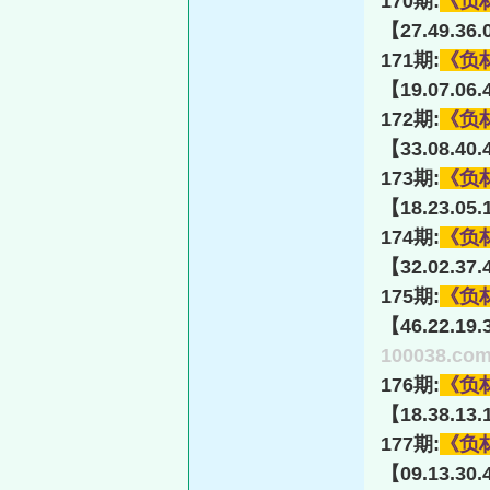
170期:
《负
【27.49.36.
171期:
《负
【19.07.06.
172期:
《负
【33.08.40.
173期:
《负
【18.23.05.
174期:
《负
【32.02.37.
175期:
《负
【46.22.19.
100038.co
176期:
《负
【18.38.13.
177期:
《负
【09.13.30.