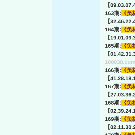
【09.03.07.
163期:
《负
【32.46.22.
164期:
《负
【19.01.09.
165期:
《负
【01.42.31.
100038.co
166期:
《负
【41.28.18.
167期:
《负
【27.03.36.
168期:
《负
【02.39.24.
169期:
《负
【02.11.30.