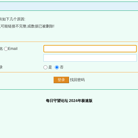
有如下几个原因:
可能链接不完整,或数据已被删除!
户名
Email
录
是
否
找回密码
每日守望论坛 2024年极速版