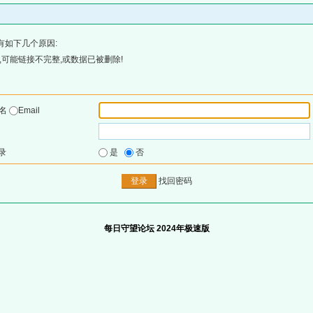
有如下几个原因:
可能链接不完整,或数据已被删除!
户名
Email
录
是
否
找回密码
每日守望论坛 2024年极速版