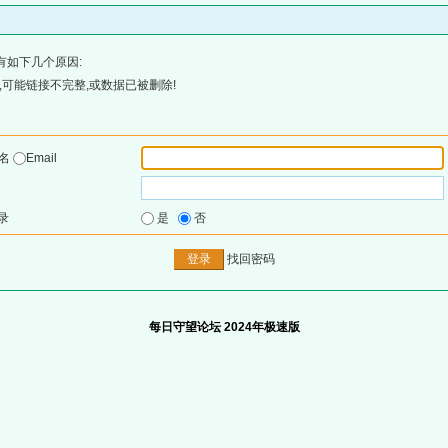
有如下几个原因:
可能链接不完整,或数据已被删除!
户名
Email
录
是
否
找回密码
每日守望论坛 2024年极速版