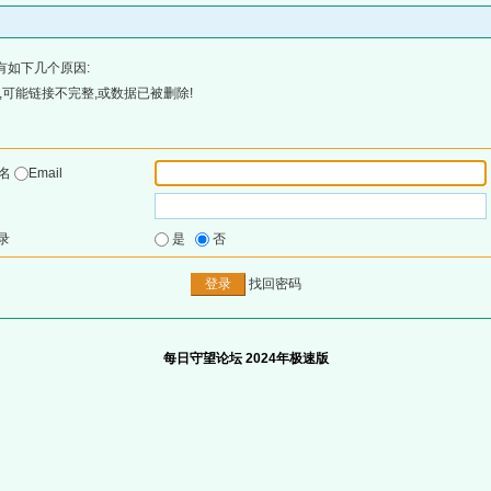
有如下几个原因:
可能链接不完整,或数据已被删除!
户名
Email
录
是
否
找回密码
每日守望论坛 2024年极速版