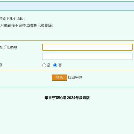
有如下几个原因:
可能链接不完整,或数据已被删除!
户名
Email
录
是
否
找回密码
每日守望论坛 2024年极速版