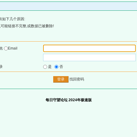
有如下几个原因:
可能链接不完整,或数据已被删除!
户名
Email
录
是
否
找回密码
每日守望论坛 2024年极速版