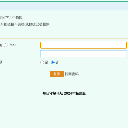
有如下几个原因:
可能链接不完整,或数据已被删除!
户名
Email
录
是
否
找回密码
每日守望论坛 2024年极速版