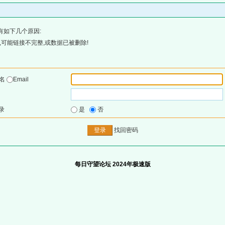
有如下几个原因:
可能链接不完整,或数据已被删除!
户名
Email
录
是
否
找回密码
每日守望论坛 2024年极速版