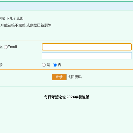
有如下几个原因:
可能链接不完整,或数据已被删除!
户名
Email
录
是
否
找回密码
每日守望论坛 2024年极速版