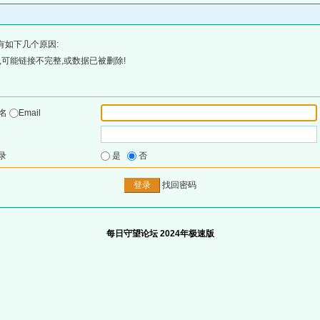
有如下几个原因:
可能链接不完整,或数据已被删除!
户名
Email
录
是
否
找回密码
每日守望论坛 2024年极速版