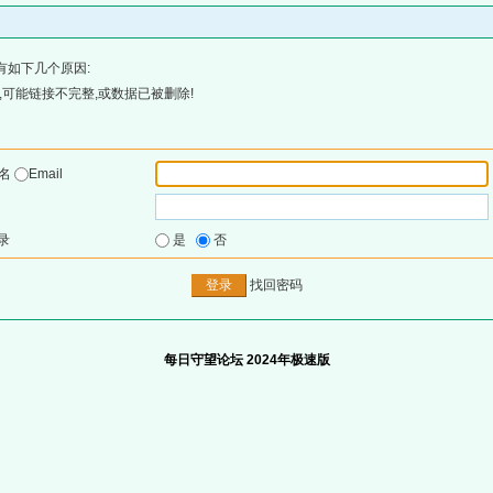
有如下几个原因:
可能链接不完整,或数据已被删除!
户名
Email
录
是
否
找回密码
每日守望论坛 2024年极速版