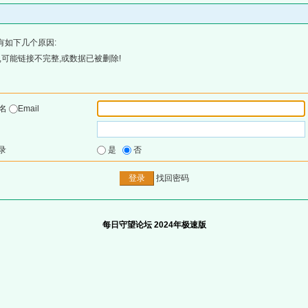
有如下几个原因:
可能链接不完整,或数据已被删除!
户名
Email
录
是
否
找回密码
每日守望论坛 2024年极速版