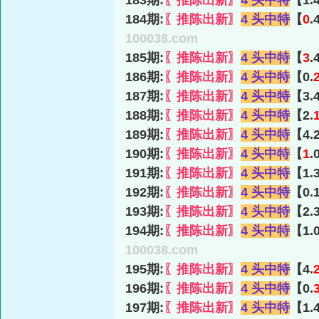
183期:
〖推陈出新〗
4 头中特
【1.4
184期:
〖推陈出新〗
4 头中特
【
0
.
100038.com
185期:
〖推陈出新〗
4 头中特
【
3
.
186期:
〖推陈出新〗
4 头中特
【0.
187期:
〖推陈出新〗
4 头中特
【3.4
188期:
〖推陈出新〗
4 头中特
【2.
189期:
〖推陈出新〗
4 头中特
【4.2
190期:
〖推陈出新〗
4 头中特
【
1
.
191期:
〖推陈出新〗
4 头中特
【1.
192期:
〖推陈出新〗
4 头中特
【0.1
193期:
〖推陈出新〗
4 头中特
【2.3
194期:
〖推陈出新〗
4 头中特
【1.0
100038.com
195期:
〖推陈出新〗
4 头中特
【4.
196期:
〖推陈出新〗
4 头中特
【0.
197期:
〖推陈出新〗
4 头中特
【1.4