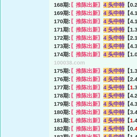
168期:
〖推陈出新〗
4 头中特
【0.
169期:
〖推陈出新〗
4 头中特
【4.1
170期:
〖推陈出新〗
4 头中特
【4.1
171期:
〖推陈出新〗
4 头中特
【1.
172期:
〖推陈出新〗
4 头中特
【2.1
173期:
〖推陈出新〗
4 头中特
【4.3
174期:
〖推陈出新〗
4 头中特
【1.0
100038.com
175期:
〖推陈出新〗
4 头中特
【1.3
176期:
〖推陈出新〗
4 头中特
【2.4
177期:
〖推陈出新〗
4 头中特
【
1
.
178期:
〖推陈出新〗
4 头中特
【4.
179期:
〖推陈出新〗
4 头中特
【4.3
180期:
〖推陈出新〗
4 头中特
【3.4
181期:
〖推陈出新〗
4 头中特
【
1
.
182期:
〖推陈出新〗
4 头中特
【0.