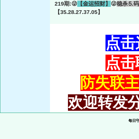
219期:😜
【金运招财】
😜
稳杀⒌码
【35.28.27.37.05】
点击
点击
防失联主域
欢迎转发分
每日守