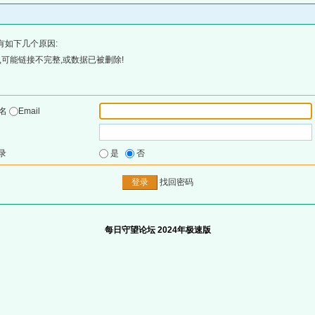
有如下几个原因:
可能链接不完整,或数据已被删除!
户名
Email
录
是
否
找回密码
每日守望论坛 2024年极速版