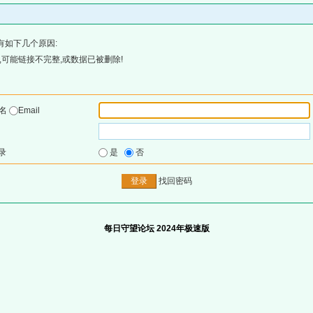
有如下几个原因:
可能链接不完整,或数据已被删除!
户名
Email
录
是
否
找回密码
每日守望论坛 2024年极速版