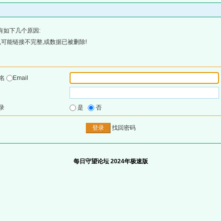
有如下几个原因:
可能链接不完整,或数据已被删除!
户名
Email
录
是
否
找回密码
每日守望论坛 2024年极速版