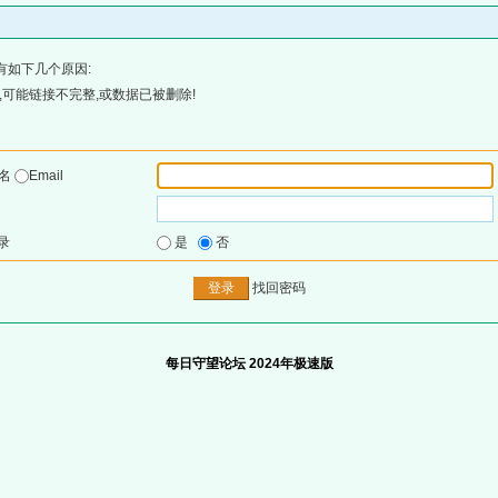
有如下几个原因:
可能链接不完整,或数据已被删除!
户名
Email
录
是
否
找回密码
每日守望论坛 2024年极速版