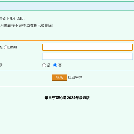
有如下几个原因:
可能链接不完整,或数据已被删除!
户名
Email
录
是
否
找回密码
每日守望论坛 2024年极速版