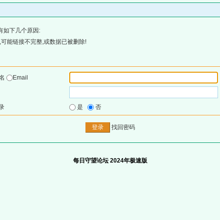
有如下几个原因:
可能链接不完整,或数据已被删除!
户名
Email
录
是
否
找回密码
每日守望论坛 2024年极速版