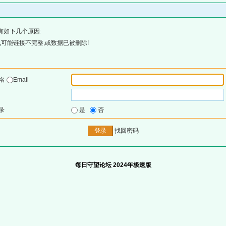
有如下几个原因:
可能链接不完整,或数据已被删除!
户名
Email
录
是
否
找回密码
每日守望论坛 2024年极速版