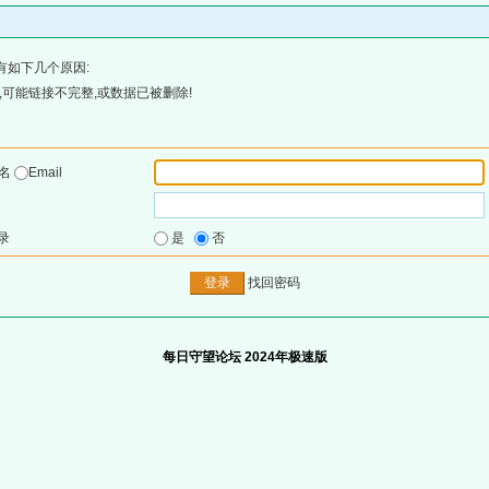
有如下几个原因:
可能链接不完整,或数据已被删除!
户名
Email
录
是
否
找回密码
每日守望论坛 2024年极速版