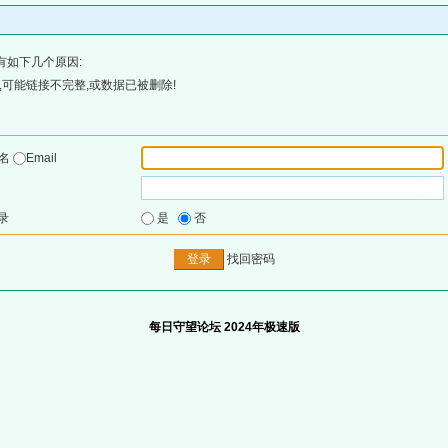
有如下几个原因:
可能链接不完整,或数据已被删除!
户名
Email
录
是
否
找回密码
每日守望论坛 2024年极速版