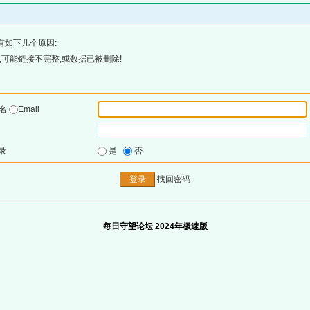
有如下几个原因:
可能链接不完整,或数据已被删除!
户名
Email
录
是
否
找回密码
每日守望论坛 2024年极速版