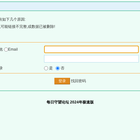
有如下几个原因:
可能链接不完整,或数据已被删除!
户名
Email
录
是
否
找回密码
每日守望论坛 2024年极速版