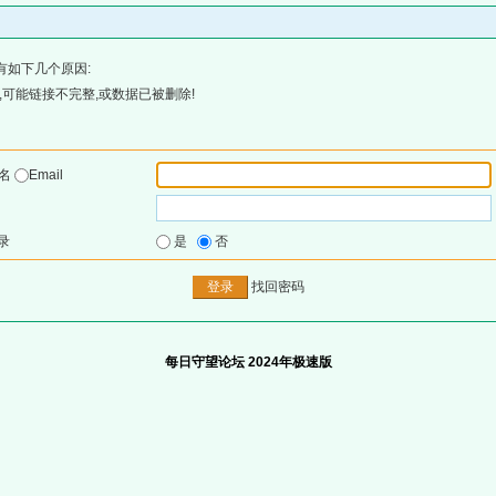
有如下几个原因:
可能链接不完整,或数据已被删除!
户名
Email
录
是
否
找回密码
每日守望论坛 2024年极速版