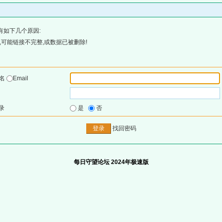
有如下几个原因:
可能链接不完整,或数据已被删除!
户名
Email
录
是
否
找回密码
每日守望论坛 2024年极速版