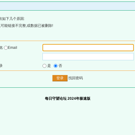
有如下几个原因:
可能链接不完整,或数据已被删除!
户名
Email
录
是
否
找回密码
每日守望论坛 2024年极速版