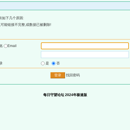
有如下几个原因:
可能链接不完整,或数据已被删除!
户名
Email
录
是
否
找回密码
每日守望论坛 2024年极速版