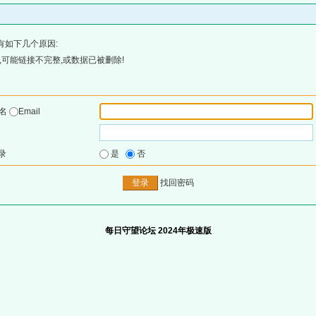
有如下几个原因:
可能链接不完整,或数据已被删除!
户名
Email
录
是
否
找回密码
每日守望论坛 2024年极速版