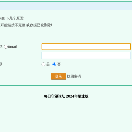
有如下几个原因:
可能链接不完整,或数据已被删除!
户名
Email
录
是
否
找回密码
每日守望论坛 2024年极速版