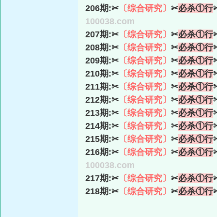
206期:✂
〔综合研究〕
✂
必杀①行
100038.com
207期:✂
〔综合研究〕
✂
必杀①行
208期:✂
〔综合研究〕
✂
必杀①行
209期:✂
〔综合研究〕
✂
必杀①行
210期:✂
〔综合研究〕
✂
必杀①行
211期:✂
〔综合研究〕
✂
必杀①行
212期:✂
〔综合研究〕
✂
必杀①行
213期:✂
〔综合研究〕
✂
必杀①行
214期:✂
〔综合研究〕
✂
必杀①行
215期:✂
〔综合研究〕
✂
必杀①行
216期:✂
〔综合研究〕
✂
必杀①行
100038.com
217期:✂
〔综合研究〕
✂
必杀①行
218期:✂
〔综合研究〕
✂
必杀①行