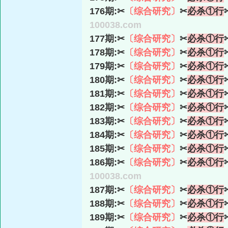
176期:✂
〔综合研究〕
✂
必杀①行
100038.com
177期:✂
〔综合研究〕
✂
必杀①行
178期:✂
〔综合研究〕
✂
必杀①行
179期:✂
〔综合研究〕
✂
必杀①行
180期:✂
〔综合研究〕
✂
必杀①行
181期:✂
〔综合研究〕
✂
必杀①行
182期:✂
〔综合研究〕
✂
必杀①行
183期:✂
〔综合研究〕
✂
必杀①行
184期:✂
〔综合研究〕
✂
必杀①行
185期:✂
〔综合研究〕
✂
必杀①行
186期:✂
〔综合研究〕
✂
必杀①行
100038.com
187期:✂
〔综合研究〕
✂
必杀①行
188期:✂
〔综合研究〕
✂
必杀①行
189期:✂
〔综合研究〕
✂
必杀①行