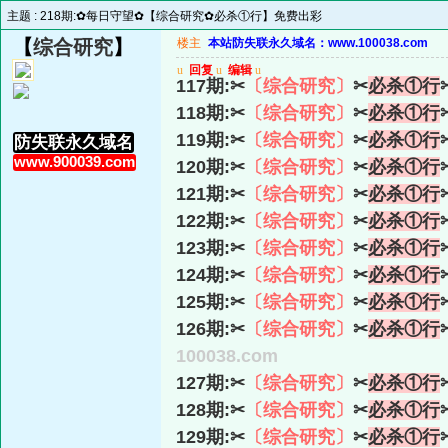
主题 :
218期:✿每日守望✿【综合研究✿必杀①行】免费出彩
【
综合研究
】
楼主
本站防失联永久域名：www.100038.com
u
回复
u
编辑
u
117期:✂
〔综合研究〕
✂
必杀①行
118期:✂
〔综合研究〕
✂
必杀①行
119期:✂
〔综合研究〕
✂
必杀①行
防失联永久域名
www.900039.com
120期:✂
〔综合研究〕
✂
必杀①行
121期:✂
〔综合研究〕
✂
必杀①行
122期:✂
〔综合研究〕
✂
必杀①行
123期:✂
〔综合研究〕
✂
必杀①行
124期:✂
〔综合研究〕
✂
必杀①行
125期:✂
〔综合研究〕
✂
必杀①行
126期:✂
〔综合研究〕
✂
必杀①行
100038.com
127期:✂
〔综合研究〕
✂
必杀①行
128期:✂
〔综合研究〕
✂
必杀①行
129期:✂
〔综合研究〕
✂
必杀①行