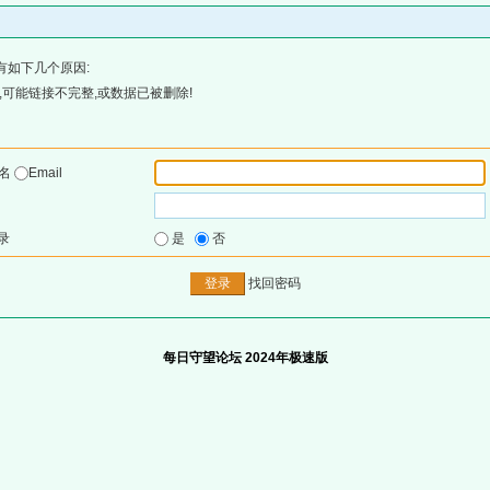
有如下几个原因:
可能链接不完整,或数据已被删除!
户名
Email
录
是
否
找回密码
每日守望论坛 2024年极速版