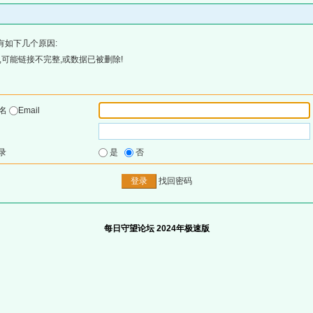
有如下几个原因:
可能链接不完整,或数据已被删除!
户名
Email
录
是
否
找回密码
每日守望论坛 2024年极速版