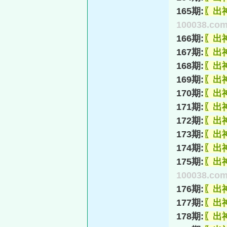
165期:
〖出
100038.co
166期:
〖出
167期:
〖出
168期:
〖出
169期:
〖出
170期:
〖出
171期:
〖出
172期:
〖出
173期:
〖出
174期:
〖出
175期:
〖出
100038.co
176期:
〖出
177期:
〖出
178期:
〖出