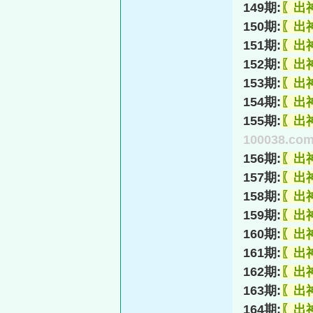
149期:
〖出
150期:
〖出
151期:
〖出
152期:
〖出
153期:
〖出
154期:
〖出
155期:
〖出
100038.co
156期:
〖出
157期:
〖出
158期:
〖出
159期:
〖出
160期:
〖出
161期:
〖出
162期:
〖出
163期:
〖出
164期:
〖出