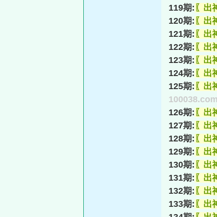
119期:
〖出
120期:
〖出
121期:
〖出
122期:
〖出
123期:
〖出
124期:
〖出
125期:
〖出
100038.co
126期:
〖出
127期:
〖出
128期:
〖出
129期:
〖出
130期:
〖出
131期:
〖出
132期:
〖出
133期:
〖出