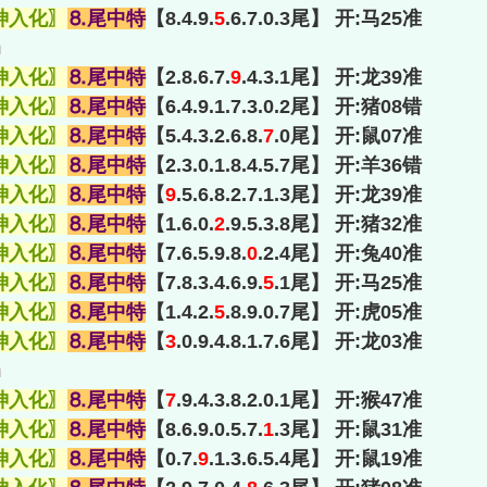
神入化〗
⒏尾中特
【8.4.9.
5
.6.7.0.3尾】 开:马25准
m
神入化〗
⒏尾中特
【2.8.6.7.
9
.4.3.1尾】 开:龙39准
神入化〗
⒏尾中特
【6.4.9.1.7.3.0.2尾】 开:猪08错
神入化〗
⒏尾中特
【5.4.3.2.6.8.
7
.0尾】 开:鼠07准
神入化〗
⒏尾中特
【2.3.0.1.8.4.5.7尾】 开:羊36错
神入化〗
⒏尾中特
【
9
.5.6.8.2.7.1.3尾】 开:龙39准
神入化〗
⒏尾中特
【1.6.0.
2
.9.5.3.8尾】 开:猪32准
神入化〗
⒏尾中特
【7.6.5.9.8.
0
.2.4尾】 开:兔40准
神入化〗
⒏尾中特
【7.8.3.4.6.9.
5
.1尾】 开:马25准
神入化〗
⒏尾中特
【1.4.2.
5
.8.9.0.7尾】 开:虎05准
神入化〗
⒏尾中特
【
3
.0.9.4.8.1.7.6尾】 开:龙03准
m
神入化〗
⒏尾中特
【
7
.9.4.3.8.2.0.1尾】 开:猴47准
神入化〗
⒏尾中特
【8.6.9.0.5.7.
1
.3尾】 开:鼠31准
神入化〗
⒏尾中特
【0.7.
9
.1.3.6.5.4尾】 开:鼠19准