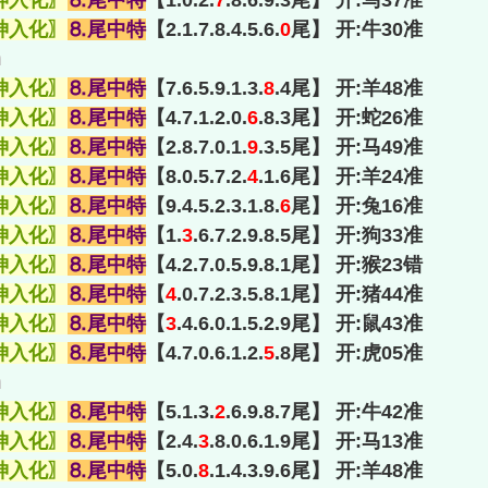
神入化〗
⒏尾中特
【1.0.2.
7
.8.6.9.3尾】 开:马37准
神入化〗
⒏尾中特
【2.1.7.8.4.5.6.
0
尾】 开:牛30准
m
神入化〗
⒏尾中特
【7.6.5.9.1.3.
8
.4尾】 开:羊48准
神入化〗
⒏尾中特
【4.7.1.2.0.
6
.8.3尾】 开:蛇26准
神入化〗
⒏尾中特
【2.8.7.0.1.
9
.3.5尾】 开:马49准
神入化〗
⒏尾中特
【8.0.5.7.2.
4
.1.6尾】 开:羊24准
神入化〗
⒏尾中特
【9.4.5.2.3.1.8.
6
尾】 开:兔16准
神入化〗
⒏尾中特
【1.
3
.6.7.2.9.8.5尾】 开:狗33准
神入化〗
⒏尾中特
【4.2.7.0.5.9.8.1尾】 开:猴23错
神入化〗
⒏尾中特
【
4
.0.7.2.3.5.8.1尾】 开:猪44准
神入化〗
⒏尾中特
【
3
.4.6.0.1.5.2.9尾】 开:鼠43准
神入化〗
⒏尾中特
【4.7.0.6.1.2.
5
.8尾】 开:虎05准
m
神入化〗
⒏尾中特
【5.1.3.
2
.6.9.8.7尾】 开:牛42准
神入化〗
⒏尾中特
【2.4.
3
.8.0.6.1.9尾】 开:马13准
神入化〗
⒏尾中特
【5.0.
8
.1.4.3.9.6尾】 开:羊48准