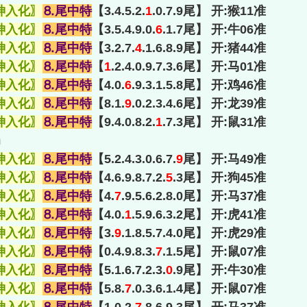
神入化〗
⒏尾中特
【3.4.5.2.
1
.0.7.9尾】 开:猴11准
神入化〗
⒏尾中特
【3.5.4.9.0.
6
.1.7尾】 开:牛06准
神入化〗
⒏尾中特
【3.2.7.
4
.1.6.8.9尾】 开:猪44准
神入化〗
⒏尾中特
【
1
.2.4.0.9.7.3.6尾】 开:马01准
神入化〗
⒏尾中特
【4.0.
6
.9.3.1.5.8尾】 开:鸡46准
神入化〗
⒏尾中特
【8.1.
9
.0.2.3.4.6尾】 开:龙39准
神入化〗
⒏尾中特
【9.4.0.8.2.
1
.7.3尾】 开:鼠31准
m
神入化〗
⒏尾中特
【5.2.4.3.0.6.7.
9
尾】 开:马49准
神入化〗
⒏尾中特
【4.6.9.8.7.2.
5
.3尾】 开:狗45准
神入化〗
⒏尾中特
【4.
7
.9.5.6.2.8.0尾】 开:马37准
神入化〗
⒏尾中特
【4.0.
1
.5.9.6.3.2尾】 开:虎41准
神入化〗
⒏尾中特
【3.
9
.1.8.5.7.4.0尾】 开:虎29准
神入化〗
⒏尾中特
【0.4.9.8.3.
7
.1.5尾】 开:鼠07准
神入化〗
⒏尾中特
【5.1.6.7.2.3.
0
.9尾】 开:牛30准
神入化〗
⒏尾中特
【5.8.
7
.0.3.6.1.4尾】 开:鼠07准