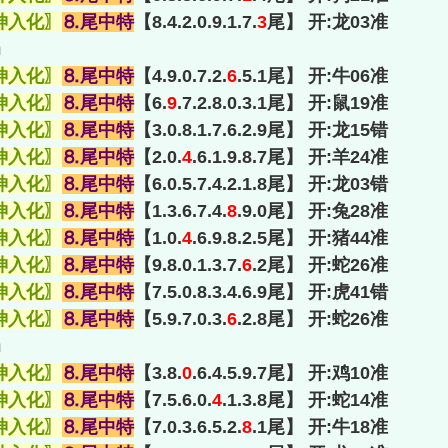
神入化〗
⒏尾中特
【8.4.2.0.9.1.7.
3
尾】 开:龙03准
m
神入化〗
⒏尾中特
【4.9.0.7.2.
6
.5.1尾】 开:牛06准
神入化〗
⒏尾中特
【6.
9
.7.2.8.0.3.1尾】 开:鼠19准
神入化〗
⒏尾中特
【3.0.8.1.7.6.2.9尾】 开:龙15错
神入化〗
⒏尾中特
【2.0.
4
.6.1.9.8.7尾】 开:羊24准
神入化〗
⒏尾中特
【6.0.5.7.4.2.1.8尾】 开:龙03错
神入化〗
⒏尾中特
【1.3.6.7.4.
8
.9.0尾】 开:兔28准
神入化〗
⒏尾中特
【1.0.
4
.6.9.8.2.5尾】 开:猪44准
神入化〗
⒏尾中特
【9.8.0.1.3.7.
6
.2尾】 开:蛇26准
神入化〗
⒏尾中特
【7.5.0.8.3.4.6.9尾】 开:虎41错
神入化〗
⒏尾中特
【5.9.7.0.3.
6
.2.8尾】 开:蛇26准
m
神入化〗
⒏尾中特
【3.8.
0
.6.4.5.9.7尾】 开:鸡10准
神入化〗
⒏尾中特
【7.5.6.0.
4
.1.3.8尾】 开:蛇14准
神入化〗
⒏尾中特
【7.0.3.6.5.2.
8
.1尾】 开:牛18准