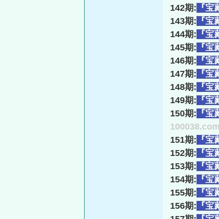
142期:
『宝
143期:
『宝
144期:
『宝
145期:
『宝
146期:
『宝
147期:
『宝
148期:
『宝
149期:
『宝
150期:
『宝
100038.co
151期:
『宝
152期:
『宝
153期:
『宝
154期:
『宝
155期:
『宝
156期:
『宝