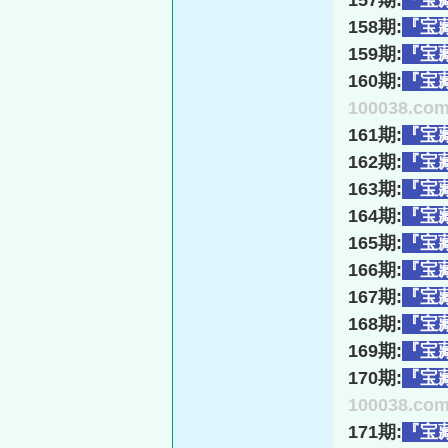
157期:
『宝
158期:
『宝
159期:
『宝
160期:
『宝
100038.co
161期:
『宝
162期:
『宝
163期:
『宝
164期:
『宝
165期:
『宝
166期:
『宝
167期:
『宝
168期:
『宝
169期:
『宝
170期:
『宝
100038.co
171期:
『宝