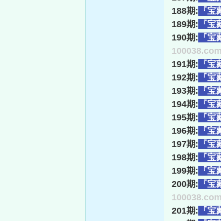
188期:
『宝
189期:
『宝
190期:
『宝
100038.co
191期:
『宝
192期:
『宝
193期:
『宝
194期:
『宝
195期:
『宝
196期:
『宝
197期:
『宝
198期:
『宝
199期:
『宝
200期:
『宝
100038.co
201期:
『宝