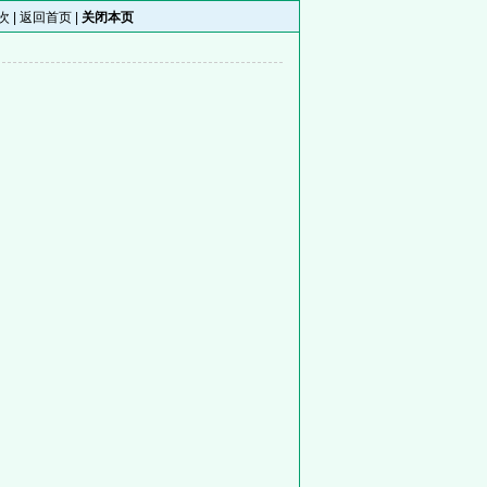
次 |
返回首页
|
关闭本页