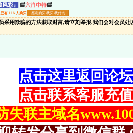
藏风彩』
🥓
六肖中特
🥓
,已有 116 人购买
员采用欺骗的方法获取财富,请立刻举报,我们会对会员处以
!
点击这里返回论坛
点击联系客服充值
防失联主域名www.1000
迎转发分享到微信群.Q