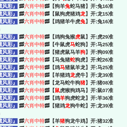
藏风彩』
🥓
六肖中特
🥓【狗羊
兔
蛇马猪】开:兔16准
藏风彩』
🥓
六肖中特
🥓【鼠狗虎猪鸡
龙
】开:龙15准
藏风彩』
🥓
六肖中特
🥓【鸡猪羊牛虎
兔
】开:兔16准
m
藏风彩』
🥓
六肖中特
🥓【鸡狗兔猴
虎
鼠】开:虎29准
藏风彩』
🥓
六肖中特
🥓【牛鼠虎
马
蛇狗】开:马25准
藏风彩』
🥓
六肖中特
🥓【猪虎鼠马羊
狗
】开:狗09准
藏风彩』
🥓
六肖中特
🥓【马兔猪
蛇
狗虎】开:蛇26准
藏风彩』
🥓
六肖中特
🥓【鸡
马
猪鼠羊龙】开:马25准
藏风彩』
🥓
六肖中特
🥓【羊猪鸡
龙
虎牛】开:龙39准
藏风彩』
🥓
六肖中特
🥓【龙马蛇牛狗
猪
】开:猪08准
藏风彩』
🥓
六肖中特
🥓【
鼠
虎猴狗鸡马】开:鼠07准
藏风彩』
🥓
六肖中特
🥓【鸡
羊
狗虎蛇龙】开:羊36准
藏风彩』
🥓
六肖中特
🥓【猪鸡
龙
狗牛蛇】开:龙39准
m
藏风彩』
🥓
六肖中特
🥓【羊
猪
狗龙牛鸡】开:猪32准