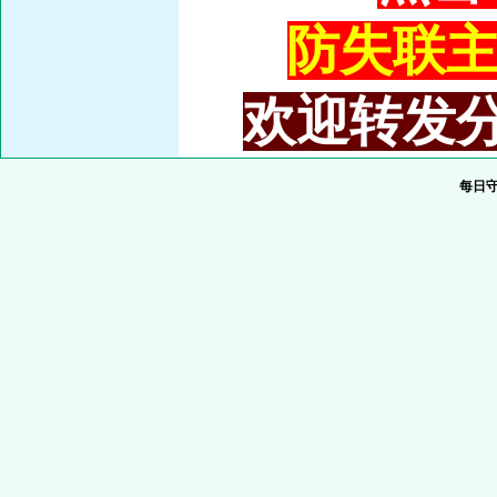
防失联主域
欢迎转发分
每日守