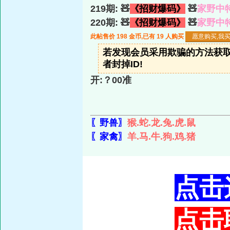
219期: 🧸
《招财爆码》
🧸
家野中
220期: 🧸
《招财爆码》
🧸
家野中
此帖售价 198 金币,已有 19 人购买
若发现会员采用欺骗的方法获取财
者封掉ID!
开:？00准
〖野兽〗
猴.蛇.龙.兔.虎.鼠
〖家禽〗
羊.马.牛.狗.鸡.猪
点击
点击