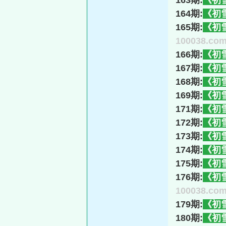
163期:
《初
164期:
《初
165期:
《初
100038.co
166期:
《初
167期:
《初
168期:
《初
169期:
《初
171期:
《初
172期:
《初
173期:
《初
174期:
《初
175期:
《初
176期:
《初
100038.co
179期:
《初
180期:
《初