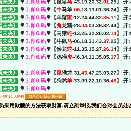
雪未央》
🌳
⒊肖⒍码
🌳【鼠猪
马
-43.19.20.32.
01
.25】 开
雪未央》
🌳
⒊肖⒍码
🌳【
牛
马羊-
06
.18.13.01.36.24】 
雪未央》
🌳
⒊肖⒍码
🌳【羊猪
猴
-12.24.44.32.
35
.11】 开
雪未央》
🌳
⒊肖⒍码
🌳【
兔
龙猪-28.
04
.03.39.32.44】 
雪未央》
🌳
⒊肖⒍码
🌳【马猪
蛇
-13.25.32.20.02.
14
】 开
雪未央》
🌳
⒊肖⒍码
🌳【牛鼠
马
-06.18.31.43.
37
.25】 开
雪未央》
🌳
⒊肖⒍码
🌳【猴龙
蛇
-11.35.15.27.
26
.14】 开
雪未央》
🌳
⒊肖⒍码
🌳【鸡猴
虎
-46.34.11.35.05.
17
】 开
m
雪未央》
🌳
⒊肖⒍码
🌳【
鼠
猴龙-31.
43
.47.23.03.27】 
雪未央》
🌳
⒊肖⒍码
🌳【狗鸡
羊
-33.09.22.10.36.
48
】 开
雪未央》
🌳
⒊肖⒍码
🌳
,已有 26 人购买
员采用欺骗的方法获取财富,请立刻举报,我们会对会员处以
!