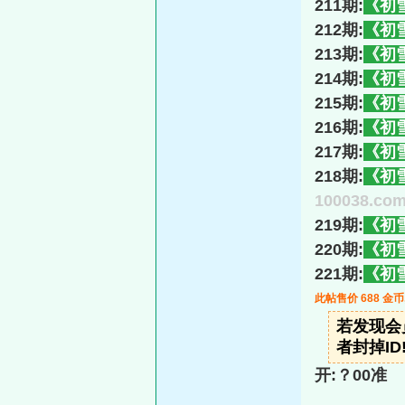
211期:
《初
212期:
《初
213期:
《初
214期:
《初
215期:
《初
216期:
《初
217期:
《初
218期:
《初
100038.co
219期:
《初
220期:
《初
221期:
《初
此帖售价 688 金币
若发现会
者封掉ID
开:？00准