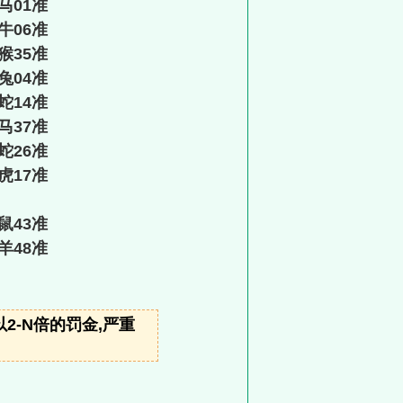
:马01准
开:牛06准
:猴35准
开:兔04准
:蛇14准
:马37准
:蛇26准
:虎17准
开:鼠43准
:羊48准
2-N倍的罚金,严重