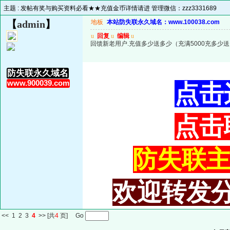
主题 :
发帖有奖与购买资料必看★★充值金币详情请进 管理微信：zzz3331689
【
admin
】
地板
本站防失联永久域名：www.100038.com
u
回复
u
编辑
u
回馈新老用户.充值多少送多少（充满5000充多少
防失联永久域名
www.900039.com
点击
点击
防失联主域
欢迎转发分
<<
1
2
3
4
>>
[共
4
页] Go