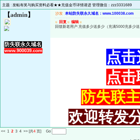
主题 :
发帖有奖与购买资料必看★★充值金币详情请进 管理微信：zzz3331689
【
admin
】
沙发
本站防失联永久域名：www.100038.com
u
回复
u
编辑
u
回馈新老用户.充值多少送多少（充满5000充多少
防失联永久域名
www.900039.com
点击
点击
防失联主域
欢迎转发分
<<
1
2
3
4
>>
[共
4
页] Go