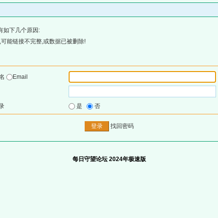
有如下几个原因:
可能链接不完整,或数据已被删除!
户名
Email
录
是
否
找回密码
每日守望论坛 2024年极速版